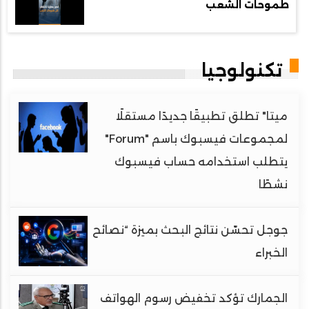
طموحات الشعب
تكنولوجيا
ميتا" تطلق تطبيقًا جديدًا مستقلًا
لمجموعات فيسبوك باسم "Forum"
يتطلب استخدامه حساب فيسبوك
نشطًا
جوجل تحسّن نتائج البحث بميزة “نصائح
الخبراء
الجمارك تؤكد تخفيض رسوم الهواتف