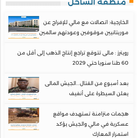
منطقة الساحل
الخارجية: اتصالات مع مالي للإفراج عن
موريتانيين موقوفين وعودتهم سالمين
رويترز : مالى تتوقع تراجع إنتاج الذهب إلى أقل من
60 طنا سنويا حتي 2029
بعد أسبوع من القتال...الجيش المالى
يعلن السيطرة على أنفيف
هجمات متزامنة تستهدف مواقع
عسكرية في مالي والجيش يؤكد
استمرار المعارك