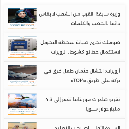
وزيرة سابقة: القرب من الشعب لا يقاس
دائما بالخطب والكلمات
صوملك تجري صيانة بمحطة التحويل
لاستكمال خط نواكشوط ـ الزويرات
أزويرات: انتشال جثمان طفل غرق في
بركة على طريق «TO14»
تقرير: صادرات موريتانيا تقفز إلى 4.3
مليار دولار سنويا
السيدة الأولى: إصلاحات التعليم