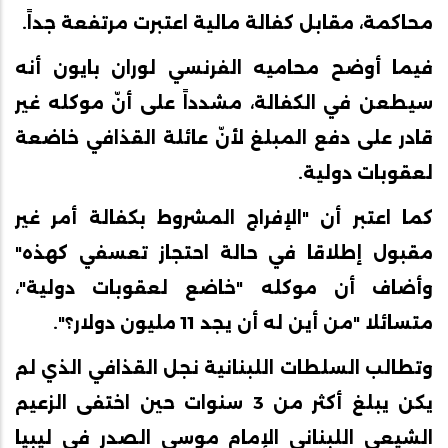
محاكمة، مقابل كفالة مالية اعتبرت مرتفعة جداً.
فيما أوضح محاميه الفرنسي لوران بايون أنه
سيطعن في الكفالة، مشدداً على أنّ موكله غير
قادر على دفع المبلغ لأنّ عائلة القذافي خاضعة
لعقوبات دولية.
كما اعتبر أن "الإفراج المشروط بكفالة أمر غير
مقبول إطلاقا في حالة احتجاز تعسفي كهذه"
وأضاف أن موكله "خاضع لعقوبات دولية"،
متسائلا "من أين له أن يجد 11 مليون دولار؟".
وتطالب السلطات اللبنانية نجل القذافي الذي لم
يكن يبلغ أكثر من 3 سنوات حين اختفى الزعيم
الشيعي اللبناني الإمام موسى الصدر في ليبيا