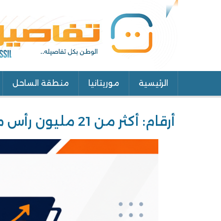
الرئيسية
موريتانيا
منطقة الساحل
Main
navigation
أرقام: أكثر من 21 مليون رأس من الغنم والماعز في موريتانيا