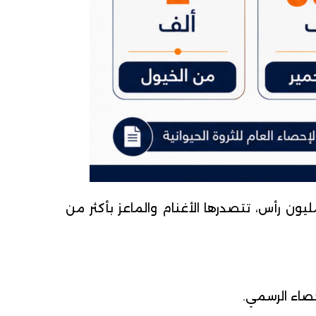
معطيات الإحصاء العام للثروة الحيوانية في موريتانيا أن أعداد المواشي في البلاد تتجاوز 29 مليون رأس، تتصدرها الأغنام والماعز بأكثر من