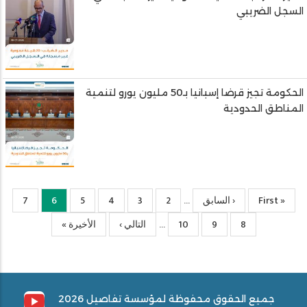
السجل الضريبي
الحكومة تجيز قرضا إسبانيا بـ50 مليون يورو لتنمية
المناطق الحدودية
« First
First
‹ السابق
Previous
2
الصفحة
3
الصفحة
4
الصفحة
5
الصفحة
6
Current
7
الصفحة
…
Pagination
page
page
page
8
الصفحة
9
الصفحة
10
الصفحة
التالي ›
الصفحة
Last
الأخيرة »
…
التالية
page
جميع الحقوق محفوظة لمؤسسة تفاصيل 2026