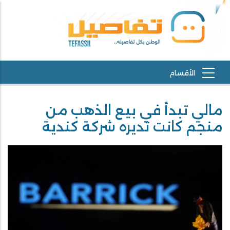
مالي تبدأ في بيع الذهب من
منجم كانت تديره شركة كندية