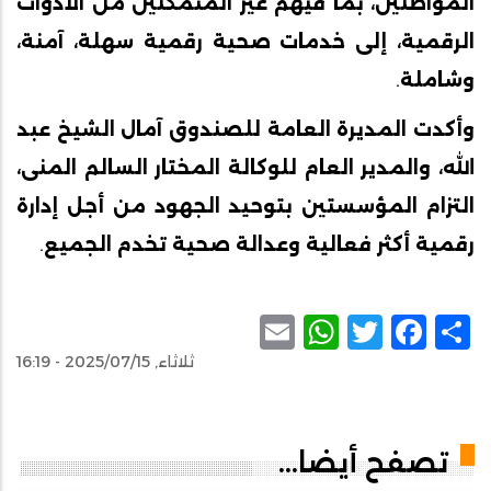
المواطنين،
بما
فيهم
غير
المتمكنين
من
الأدوات
الرقمية،
إلى
خدمات
صحية
رقمية
سهلة،
آمنة،
وشاملة
.
وأكدت
المديرة
العامة
للصندوق
آمال
الشيخ
عبد
الله،
والمدير
العام
للوكالة المختار
السالم
المنى،
التزام
المؤسستين
بتوحيد
الجهود
من
أجل
إدارة
رقمية
أكثر فعالية
وعدالة
صحية
تخدم
الجميع
.
WhatsApp
Email
Facebook
Twitter
Share
ثلاثاء, 2025/07/15 - 16:19
تصفح أيضا...