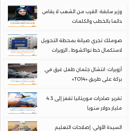
وزير سابقة: القرب من الشعب لا يقاس
دائما بالخطب والكلمات
صوملك تجري صيانة بمحطة التحويل
لاستكمال خط نواكشوط ـ الزويرات
أزويرات: انتشال جثمان طفل غرق في
بركة على طريق «TO14»
تقرير: صادرات موريتانيا تقفز إلى 4.3
مليار دولار سنويا
السيدة الأولى: إصلاحات التعليم