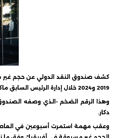
كشف صندوق النقد الدولي عن حجم غير مس
2019 و2024 خلال إدارة الرئيس السابق ماكي سال.
‎وهذا الرقم الضخم -الذي وصفه الصندوق
دكار.
‎وعقب مهمة استمرت أسبوعين في العاصمة
الحجم غير مسبوقة في أفريقيا"، وفق ما نق