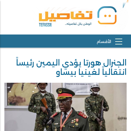
الجنرال هورتا يؤدي اليمين رئيساً
انتقالياً لغينيا بيساو