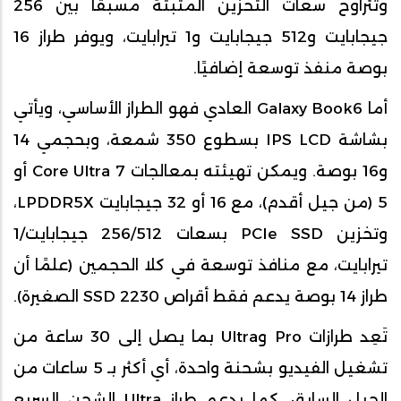
وتتراوح سعات التخزين المثبتة مسبقًا بين 256
جيجابايت و512 جيجابايت و1 تيرابايت، ويوفر طراز 16
بوصة منفذ توسعة إضافيًا.
أما Galaxy Book6 العادي فهو الطراز الأساسي، ويأتي
بشاشة IPS LCD بسطوع 350 شمعة، وبحجمي 14
و16 بوصة. ويمكن تهيئته بمعالجات Core Ultra 7 أو
5 (من جيل أقدم)، مع 16 أو 32 جيجابايت LPDDR5X،
وتخزين PCIe SSD بسعات 256/512 جيجابايت/1
تيرابايت، مع منافذ توسعة في كلا الحجمين (علمًا أن
طراز 14 بوصة يدعم فقط أقراص 2230 SSD الصغيرة).
تَعِد طرازات Pro وUltra بما يصل إلى 30 ساعة من
تشغيل الفيديو بشحنة واحدة، أي أكثر بـ 5 ساعات من
الجيل السابق. كما يدعم طراز Ultra الشحن السريع