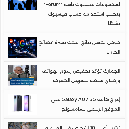
لمجموعات فيسبوك باسم "Forum"
يتطلب استخدامه حساب فيسبوك
نشطًا
جوجل تحسّن نتائج البحث بميزة “نصائح
الخبراء
الجمارك تؤكد تخفيض رسوم الهواتف
وإطلاق منصة لتسهيل الجمركة
إدراج هاتف Galaxy A07 5G على
الموقع الرسمي لسامسونج
ترتيب أغنى 10 أشخاص في العالم في