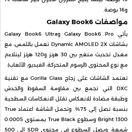
و16 بوصة.
مواصفات Galaxy Book6
يأتي Galaxy Book6 Pro وGalaxy Book6 Ultra
بشاشات Dynamic AMOLED 2X تعمل باللمس، مع
معدل تحديث متغير بين 30 هرتز و120 هرتز ليتلاءم
مع نوع المحتوى (الرسوم المتحركة، الفيديو، الألعاب).
تعتمد الشاشات على زجاج Gorilla Glass مع تقنية
DXC التي تجمع بين مقاومة السقوط والخدش
وطبقة مضادة للانعكاس تقلل الانعكاسات السطحية
بنسبة تصل إلى 75%. وتحمل الشاشة اعتماد True
Bright 1300 وسطوع True Black بمستوى 0.0005
شمعة. ويصل السطوع في محتوى SDR إلى 500