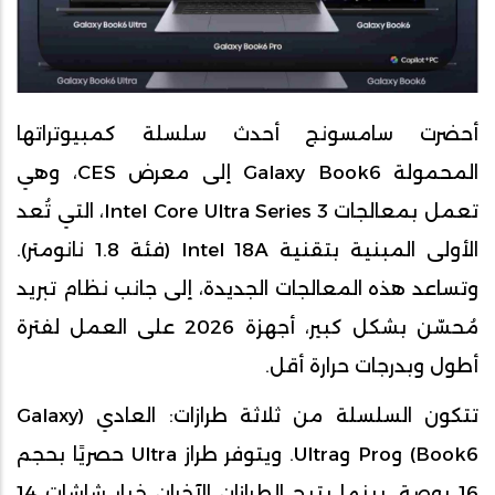
أحضرت سامسونج أحدث سلسلة كمبيوتراتها
المحمولة Galaxy Book6 إلى معرض CES، وهي
تعمل بمعالجات Intel Core Ultra Series 3، التي تُعد
الأولى المبنية بتقنية Intel 18A (فئة 1.8 نانومتر).
وتساعد هذه المعالجات الجديدة، إلى جانب نظام تبريد
مُحسّن بشكل كبير، أجهزة 2026 على العمل لفترة
أطول وبدرجات حرارة أقل.
تتكون السلسلة من ثلاثة طرازات: العادي (Galaxy
Book6) وPro وUltra. ويتوفر طراز Ultra حصريًا بحجم
16 بوصة، بينما يتيح الطرازان الآخران خيار شاشات 14