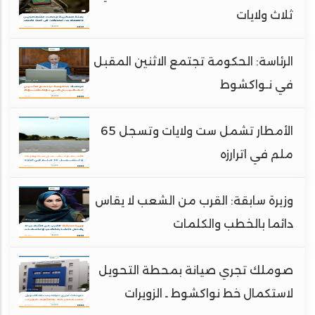
ثلاث ولايات
الرئاسة: الحكومة تجتمع الاثنين المقبل
في نـواكشوط
الأمطار تشمل ست ولايات وتسجل 65
ملم في اترارزه
وزيرة سابقة: القرب من الشعب لا يقاس
دائما بالخطب والكلمات
صوملك تجري صيانة بمحطة التحويل
لاستكمال خط نواكشوط ـ الزويرات