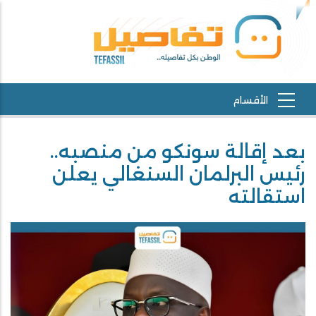
بعد إقالة سونكو من منصبه..
رئيس البرلمان السنغالي يعلن
استقالته