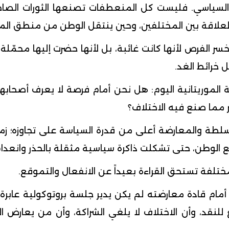
ن السياسي. فليست كل المنعطفات تصنعها الثورات الصاخ
د العلاقة بين المختلفين، وحين ينتقل الوطن من منطق الم
سر الفرص لأنها كانت غائبة، بل لأنها حضرت إليها محمّلة 
 خرائط الغد.
 الموريتانية اليوم: هل نحن أمام فرصة لا يعرف أصحاب
مما صنع فيه الاختلاف؟
 السلطة والمعارضة أعلى من قدرة السياسة على تجاوزه؛ 
مع الوطن، حتى تشكلت ذاكرة سياسية مثقلة بالحذر وانعدام
ختلفة تستحق القراءة بعيداً عن الانفعال والتموقع.
م قادة معارضته لم يكن يدير جلسة بروتوكولية عابرة، ول
 للنقد، وأن الاختلاف لا يلغي الشراكة، وأن من يعارض