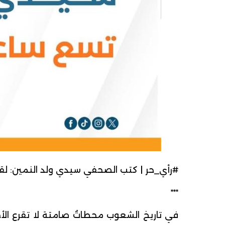
#رأي_حر | كتب الصحفي سيدي ولد النمين: لقا
***
في تاريخ الشعوب محطاتٌ صامتة لا تقرع الأج