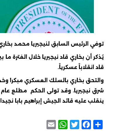
توفي
الرئيس
السابق لنيجيريا محمد بخاري، اليوم ال
يُذكر
أن
بخاري
قاد
نيجيريا خلال
الفترة
ما
بي
قاد انقلاباً عسكرياً.
والتحق
بخاري
بالسلك
العسكري
مبكرا
ً
وخد
شرق
نيجيريا
،
وقد
تولى
الحكم
مطلع عام
ينقلب
عليه
قائد
الجيش
إبراهيم
بابا
نجيدا
.
WhatsApp
Email
Facebook
Twitter
Share