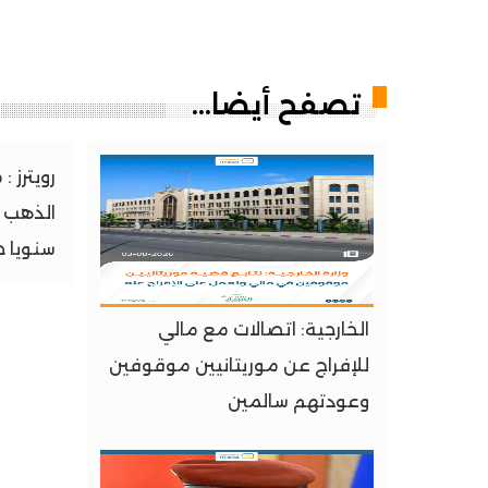
تصفح أيضا...
رويترز :
سنويا حتي
الخارجية: اتصالات مع مالي
للإفراج عن موريتانيين موقوفين
وعودتهم سالمين