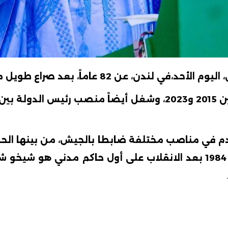
أحد،في لندن، عن 82 عاماً، بعد صراع
طويل
م
ن
2015
و2023،
م
في
مناصب
مختلفة
ضابطا
بالجيش،
من بينها
الح
1984
بعد
الانقلاب
على
أول
حاكم
مدني
هو
شيخو
شج