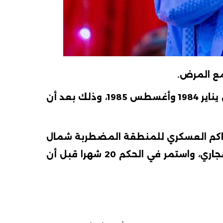
ع
المرض.
وشغل أيضاً منصب رئيس الدولة بين يناير 1984 وأغسطس 1985، وذلك بعد أن
اكم
العسكري
للمنطقة
المضطربة
شمال
اري،
واستمر
في الحكم
20
شهرا
قبل
أن