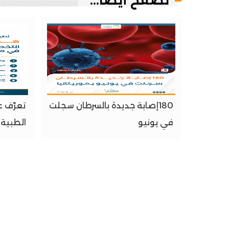
تصفح أيضا...
180إصابة جديدة بالسرطان سجلت
تعرّف 
في يونيو
الطبية 