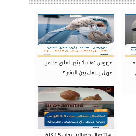
ة
فيروس "هانتا" يثير القلق عالميا..
فهل ينتقل بين البشر ؟
استئصال حصاتين بوزن 1.5 كلغ