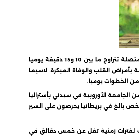
كشفت دراسة علمية حديثة أجريت في الولايات المتحدة وأستراليا أن السير أو التريض لفترة متصلة تتراوح ما بين 10 و15 دقيقة يوميا
بأمراض القلب والوفاة المبكرة، لاسيما
من الخطوات يوميا.
ية "Annals of Internal Medicine"، قام فريق بحثي من الجامعة الأوروبية في سيدني بأستراليا
تشفى بريجهام بالولايات المتحدة بمتابعة الحالة الصحية لنحو 33 ألف شخص بالغ في بريطانيا يحرصون على السير
رات لفترات زمنية تقل عن خمس دقائق في