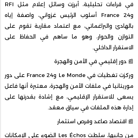
في قراءات تحليلية، أبرزت وسائل إعلام مثل RFI
وFrance 24 أسلوب الرئيس غزواني، واصفة إياه
بالهادئ والبراغماتي، مع اعتماد مقاربة تقوم على
التوازن والحوار، وهو ما ساهم في الحفاظ على
الاستقرار الداخلي.
📰 دور إقليمي في الأمن والهجرة
وركزت تغطيات في Le Monde وFrance 24 على دور
موريتانيا في ملفات الأمن والهجرة، معتبرة أنها فاعل
يسعى للاستقرار الإقليمي، مع إشادة بقدرتها على
إدارة هذه الملفات في سياق معقد.
📰 اقتصاد صاعد وفرص استثمار
من جانبها، سلطت Les Échos الضوء على الإمكانات