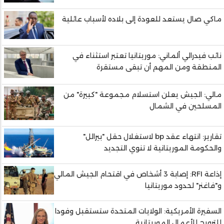
ماكي صال يستعد للعودة إلى بلاده لأسباب عائلية
نائب فيدرالي ألماني: موريتانيا تعتبر استثناء في
المنطقة ومن المهم أن تبقى مستقرة
مالي: الجيش يعلن استسلام مجموعة "كبيرة" من
المسلحين في الشمال
تقارير: انتهاء عقد bp لاستغلال حقل "بيرالل"
والحكومة الموريتانية لا تنوي التجديد
إذاعة RFI: إصابة 3 أشخاص في اقتحام الجيش المالي
و"فاغنر" لحدود موريتانيا
السفيرة الأمريكية: الولايات المتحدة ستستقبل وفودا
للترويج للأعمال الموريتانية